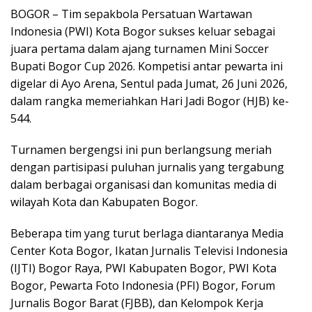
BOGOR – Tim sepakbola Persatuan Wartawan
Indonesia (PWI) Kota Bogor sukses keluar sebagai
juara pertama dalam ajang turnamen Mini Soccer
Bupati Bogor Cup 2026. Kompetisi antar pewarta ini
digelar di Ayo Arena, Sentul pada Jumat, 26 Juni 2026,
dalam rangka memeriahkan Hari Jadi Bogor (HJB) ke-
544.
Turnamen bergengsi ini pun berlangsung meriah
dengan partisipasi puluhan jurnalis yang tergabung
dalam berbagai organisasi dan komunitas media di
wilayah Kota dan Kabupaten Bogor.
Beberapa tim yang turut berlaga diantaranya Media
Center Kota Bogor, Ikatan Jurnalis Televisi Indonesia
(IJTI) Bogor Raya, PWI Kabupaten Bogor, PWI Kota
Bogor, Pewarta Foto Indonesia (PFI) Bogor, Forum
Jurnalis Bogor Barat (FJBB), dan Kelompok Kerja