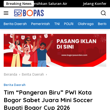
Langsung
 Bersihkan Saluran Air
Breaking News
Jelang Konferprov PWI Jabar, 
ke
konten
Berita Daerah
Pemerintah
TNI
POLRI
Olahraga
Berita 
Beranda
Berita Daerah
Berita Daerah
Tim “Pangeran Biru” PWI Kota
Bogor Sabet Juara Mini Soccer
Bupati Bogor Cup 2026