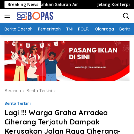
Langsung
ersihkan Saluran Air
Breaking News
Jelang Konferprov PWI Jabar, Bo
ke
konten
Berita Daerah
Pemerintah
TNI
POLRI
Olahraga
Berita 
Beranda
Berita Terkini
Berita Terkini
Lagi !!! Warga Graha Arradea
Ciherang Terjatuh Dampak
Kerusakan Jalan Raya Ciherang-