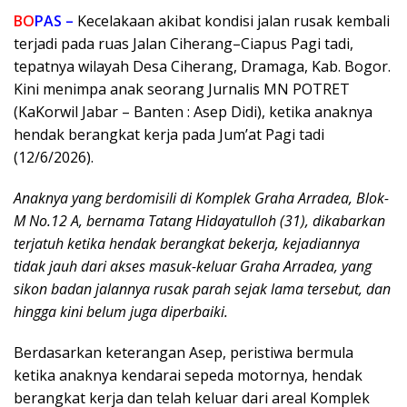
BO
PAS –
Kecelakaan akibat kondisi jalan rusak kembali
terjadi pada ruas Jalan Ciherang–Ciapus Pagi tadi,
tepatnya wilayah Desa Ciherang, Dramaga, Kab. Bogor.
Kini menimpa anak seorang Jurnalis MN POTRET
(KaKorwil Jabar – Banten : Asep Didi), ketika anaknya
hendak berangkat kerja pada Jum’at Pagi tadi
(12/6/2026).
Anaknya yang berdomisili di Komplek Graha Arradea, Blok-
M No.12 A, bernama Tatang Hidayatulloh (31), dikabarkan
terjatuh ketika hendak berangkat bekerja, kejadiannya
tidak jauh dari akses masuk-keluar Graha Arradea, yang
sikon badan jalannya rusak parah sejak lama tersebut, dan
hingga kini belum juga diperbaiki.
Berdasarkan keterangan Asep, peristiwa bermula
ketika anaknya kendarai sepeda motornya, hendak
berangkat kerja dan telah keluar dari areal Komplek