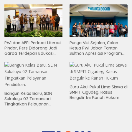
Bogor
PWI dan AFPI Perkuat Literasi
Punya Visi Sejalan, Calon
Pindar, Pers Didorong Jadi
Ketua PWI Jabar Tantan
Garda Terdepan Edukasi
Sulthon Apresiasi Program
Publik Lawan Pinjol Ilegal
Inovatif PWI Kota Bogor
Guru Akui Pukul Lima Siswa di
SMPIT Cigudeg, Kasus
Bangun Kelas Baru, SDN
Bergulir ke Ranah Hukum
Sukaluyu 02 Tamansari
Tingkatkan Pelayanan
Pendidikan.