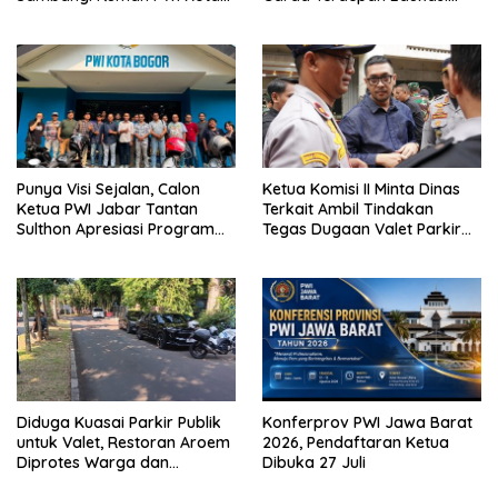
Bogor
Publik Lawan Pinjol Ilegal
Punya Visi Sejalan, Calon
Ketua Komisi II Minta Dinas
Ketua PWI Jabar Tantan
Terkait Ambil Tindakan
Sulthon Apresiasi Program
Tegas Dugaan Valet Parkir
Inovatif PWI Kota Bogor
Restoran Aroem Serobot
Jalan Publik
Diduga Kuasai Parkir Publik
Konferprov PWI Jawa Barat
untuk Valet, Restoran Aroem
2026, Pendaftaran Ketua
Diprotes Warga dan
Dibuka 27 Juli
Diultimatum Dishub Kota