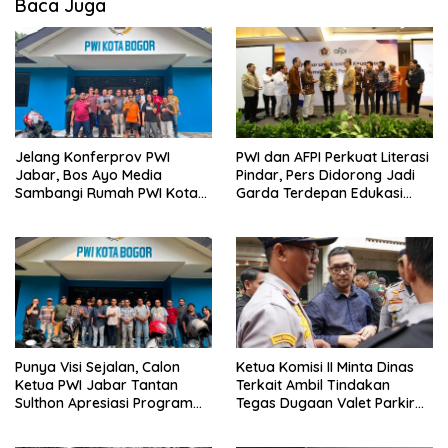
Baca Juga
Jelang Konferprov PWI
PWI dan AFPI Perkuat Literasi
Jabar, Bos Ayo Media
Pindar, Pers Didorong Jadi
Sambangi Rumah PWI Kota
Garda Terdepan Edukasi
Bogor
Publik Lawan Pinjol Ilegal
Punya Visi Sejalan, Calon
Ketua Komisi II Minta Dinas
Ketua PWI Jabar Tantan
Terkait Ambil Tindakan
Sulthon Apresiasi Program
Tegas Dugaan Valet Parkir
Inovatif PWI Kota Bogor
Restoran Aroem Serobot
Jalan Publik