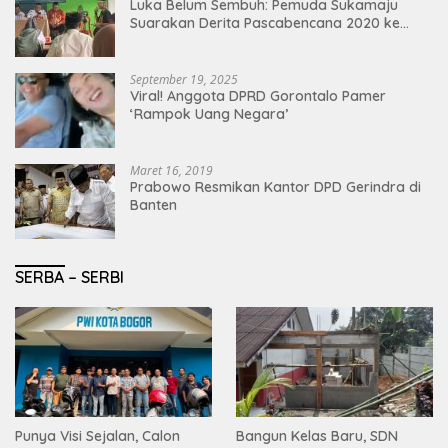
Luka Belum Sembuh: Pemuda Sukamaju
Suarakan Derita Pascabencana 2020 ke
Jaro Peloy dalam Reses DPRD Kabupaten
Bogor
September 19, 2025
Viral! Anggota DPRD Gorontalo Pamer
‘Rampok Uang Negara’
Maret 16, 2019
Prabowo Resmikan Kantor DPD Gerindra di
Banten
SERBA – SERBI
Punya Visi Sejalan, Calon
Bangun Kelas Baru, SDN