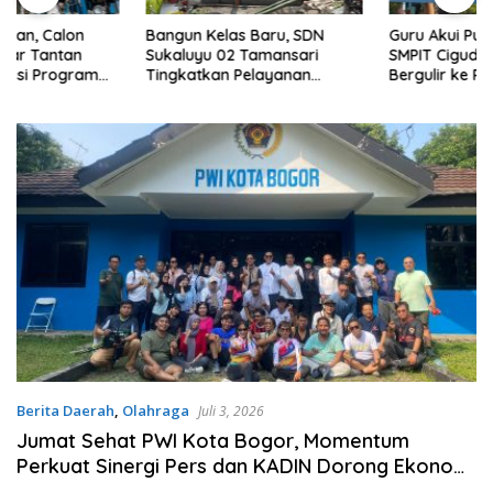
Bangun Kelas Baru, SDN
Guru Akui Pukul Lima Siswa di
Sukaluyu 02 Tamansari
SMPIT Cigudeg, Kasus
Tingkatkan Pelayanan
Bergulir ke Ranah Hukum
Pendidikan.
Berita Daerah
,
Olahraga
Juli 3, 2026
Jumat Sehat PWI Kota Bogor, Momentum
Perkuat Sinergi Pers dan KADIN Dorong Ekonomi
Daerah