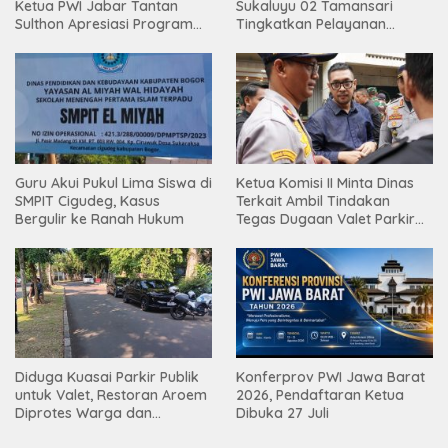
Ketua PWI Jabar Tantan
Sukaluyu 02 Tamansari
Sulthon Apresiasi Program
Tingkatkan Pelayanan
Inovatif PWI Kota Bogor
Pendidikan.
Guru Akui Pukul Lima Siswa di
Ketua Komisi II Minta Dinas
SMPIT Cigudeg, Kasus
Terkait Ambil Tindakan
Bergulir ke Ranah Hukum
Tegas Dugaan Valet Parkir
Restoran Aroem Serobot
Jalan Publik
Diduga Kuasai Parkir Publik
Konferprov PWI Jawa Barat
untuk Valet, Restoran Aroem
2026, Pendaftaran Ketua
Diprotes Warga dan
Dibuka 27 Juli
Diultimatum Dishub Kota