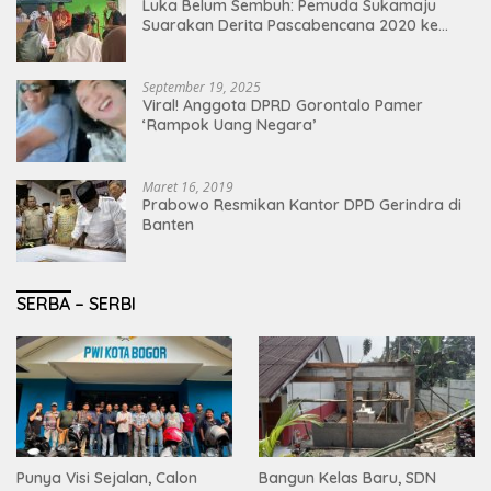
Luka Belum Sembuh: Pemuda Sukamaju
Suarakan Derita Pascabencana 2020 ke
Jaro Peloy dalam Reses DPRD Kabupaten
Bogor
September 19, 2025
Viral! Anggota DPRD Gorontalo Pamer
‘Rampok Uang Negara’
Maret 16, 2019
Prabowo Resmikan Kantor DPD Gerindra di
Banten
SERBA – SERBI
Punya Visi Sejalan, Calon
Bangun Kelas Baru, SDN