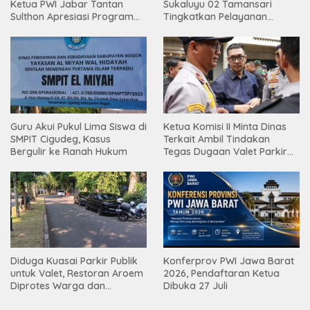
Ketua PWI Jabar Tantan
Sukaluyu 02 Tamansari
Sulthon Apresiasi Program
Tingkatkan Pelayanan
Inovatif PWI Kota Bogor
Pendidikan.
Guru Akui Pukul Lima Siswa di
Ketua Komisi II Minta Dinas
SMPIT Cigudeg, Kasus
Terkait Ambil Tindakan
Bergulir ke Ranah Hukum
Tegas Dugaan Valet Parkir
Restoran Aroem Serobot
Jalan Publik
Diduga Kuasai Parkir Publik
Konferprov PWI Jawa Barat
untuk Valet, Restoran Aroem
2026, Pendaftaran Ketua
Diprotes Warga dan
Dibuka 27 Juli
Diultimatum Dishub Kota