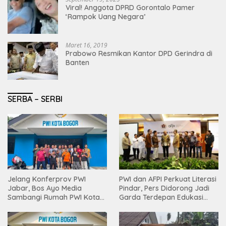
Viral! Anggota DPRD Gorontalo Pamer
‘Rampok Uang Negara’
Maret 16, 2019
Prabowo Resmikan Kantor DPD Gerindra di
Banten
SERBA – SERBI
Jelang Konferprov PWI
PWI dan AFPI Perkuat Literasi
Jabar, Bos Ayo Media
Pindar, Pers Didorong Jadi
Sambangi Rumah PWI Kota
Garda Terdepan Edukasi
Bogor
Publik Lawan Pinjol Ilegal