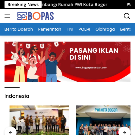
Langsung
Ayo Media Sambangi Rumah PWI Kota Bogor
Breaking News
PWI dan AFPI
ke
konten
Berita Daerah
Pemerintah
TNI
POLRI
Olahraga
Berita 
Indonesia