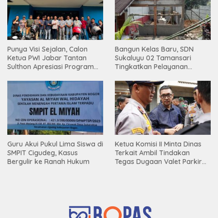
Punya Visi Sejalan, Calon
Bangun Kelas Baru, SDN
Ketua PWI Jabar Tantan
Sukaluyu 02 Tamansari
Sulthon Apresiasi Program
Tingkatkan Pelayanan
Inovatif PWI Kota Bogor
Pendidikan.
Guru Akui Pukul Lima Siswa di
Ketua Komisi II Minta Dinas
SMPIT Cigudeg, Kasus
Terkait Ambil Tindakan
Bergulir ke Ranah Hukum
Tegas Dugaan Valet Parkir
Restoran Aroem Serobot
Jalan Publik