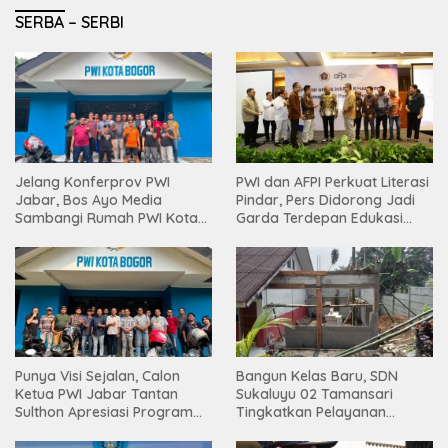
SERBA – SERBI
PWI dan AFPI Perkuat Literasi
Jelang Konferprov PWI
Pindar, Pers Didorong Jadi
Jabar, Bos Ayo Media
Garda Terdepan Edukasi
Sambangi Rumah PWI Kota
Publik Lawan Pinjol Ilegal
Bogor
Punya Visi Sejalan, Calon
Bangun Kelas Baru, SDN
Ketua PWI Jabar Tantan
Sukaluyu 02 Tamansari
Sulthon Apresiasi Program
Tingkatkan Pelayanan
Inovatif PWI Kota Bogor
Pendidikan.