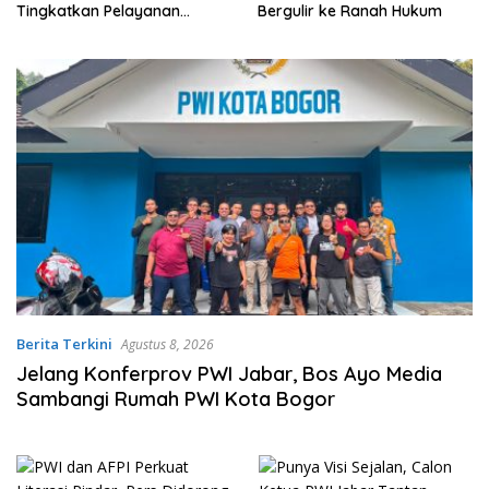
ayanan
Bergulir ke Ranah Hukum
Tegas Dugaan Valet Parkir
Restoran Aroem 
Jalan Publik
Berita Terkini
Agustus 8, 2026
Jelang Konferprov PWI Jabar, Bos Ayo Media
Sambangi Rumah PWI Kota Bogor