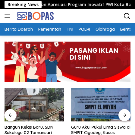
Langsung
tan Sulthon Apresiasi Program Inovatif PWI Kota Bogor
Breaking News
ke
konten
Berita Daerah
Pemerintah
TNI
POLRI
Olahraga
Berita 
ru, SDN
Guru Akui Pukul Lima Siswa di
Ketua Komisi II M
ansari
SMPIT Cigudeg, Kasus
Terkait Ambil Ti